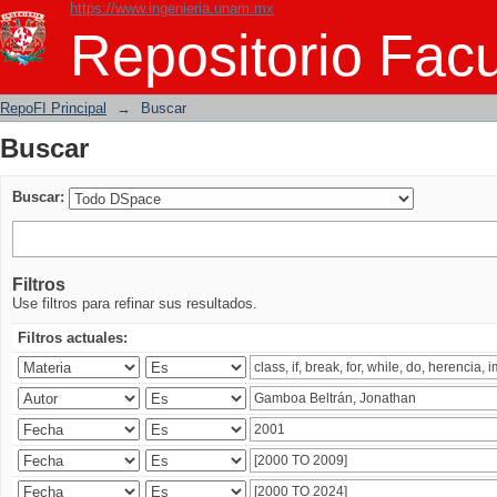
https://www.ingenieria.unam.mx
Buscar
Repositorio Facu
RepoFI Principal
→
Buscar
Buscar
Buscar:
Filtros
Use filtros para refinar sus resultados.
Filtros actuales: