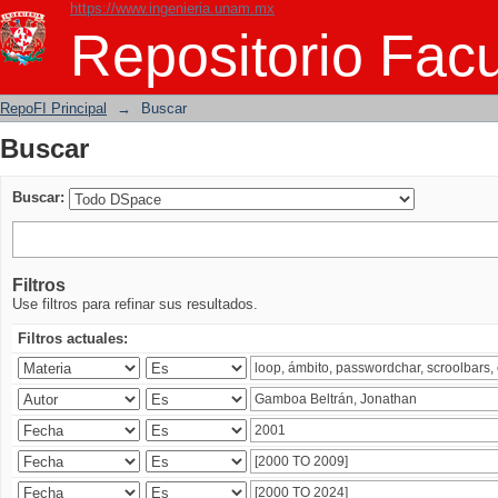
https://www.ingenieria.unam.mx
Buscar
Repositorio Facu
RepoFI Principal
→
Buscar
Buscar
Buscar:
Filtros
Use filtros para refinar sus resultados.
Filtros actuales: