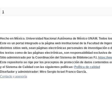
1
Hecho en México. Universidad Nacional Autónoma de México UNAM. Todos lo
Este es un portal integrado a la página web institucional de la Facultad de Ing
distintos sitios web, sean páginas electrónicas personales de investigación o de
los textos como de las páginas electrónicas, son responsabilidad exclusiva de 
Sitio administrado por la Coordinación del Sistema de Bibliotecas F.I.
https://w
Este repositorio se rige por los preceptos de protección de datos contenidos e
y el Sistema de Calidad con las siguientes políticas:
Política de calidad
Diseñador y administrador: Mtro Sergio Israel Franco García.
Contacto y asesoría