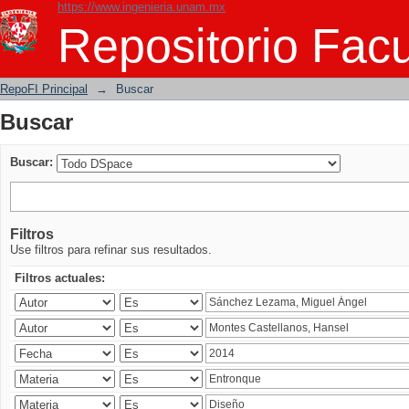
https://www.ingenieria.unam.mx
Buscar
Repositorio Facu
RepoFI Principal
→
Buscar
Buscar
Buscar:
Filtros
Use filtros para refinar sus resultados.
Filtros actuales: