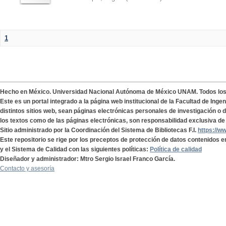
1
Hecho en México. Universidad Nacional Autónoma de México UNAM. Todos lo
Este es un portal integrado a la página web institucional de la Facultad de Ing
distintos sitios web, sean páginas electrónicas personales de investigación o de
los textos como de las páginas electrónicas, son responsabilidad exclusiva de 
Sitio administrado por la Coordinación del Sistema de Bibliotecas F.I.
https://w
Este repositorio se rige por los preceptos de protección de datos contenidos e
y el Sistema de Calidad con las siguientes políticas:
Política de calidad
Diseñador y administrador: Mtro Sergio Israel Franco García.
Contacto y asesoría