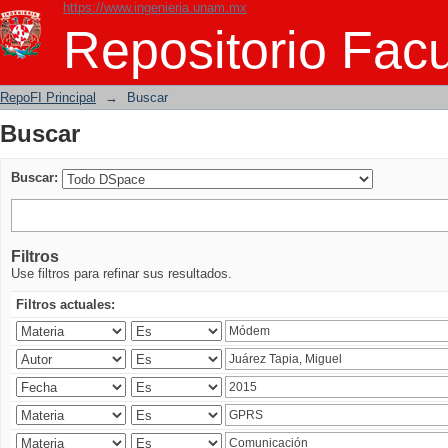
https://www.ingenieria.unam.mx
Buscar
Repositorio Facu
RepoFI Principal
→
Buscar
Buscar
Buscar:
Filtros
Use filtros para refinar sus resultados.
Filtros actuales: