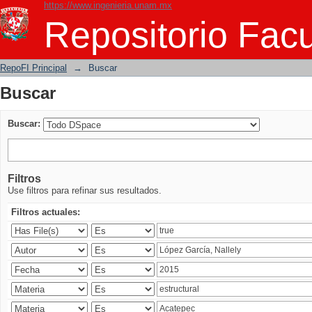
https://www.ingenieria.unam.mx
Buscar
Repositorio Facu
RepoFI Principal
→
Buscar
Buscar
Buscar:
Filtros
Use filtros para refinar sus resultados.
Filtros actuales: