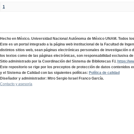
1
Hecho en México. Universidad Nacional Autónoma de México UNAM. Todos lo
Este es un portal integrado a la página web institucional de la Facultad de Ing
distintos sitios web, sean páginas electrónicas personales de investigación o de
los textos como de las páginas electrónicas, son responsabilidad exclusiva de 
Sitio administrado por la Coordinación del Sistema de Bibliotecas F.I.
https://w
Este repositorio se rige por los preceptos de protección de datos contenidos e
y el Sistema de Calidad con las siguientes políticas:
Política de calidad
Diseñador y administrador: Mtro Sergio Israel Franco García.
Contacto y asesoría