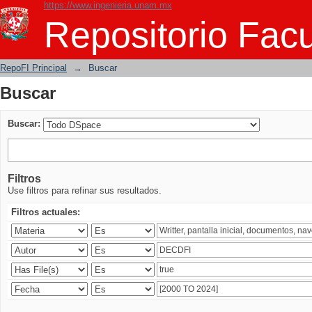
https://www.ingenieria.unam.mx
Buscar
Repositorio Facu
RepoFI Principal
→
Buscar
Buscar
Buscar:
Filtros
Use filtros para refinar sus resultados.
Filtros actuales: