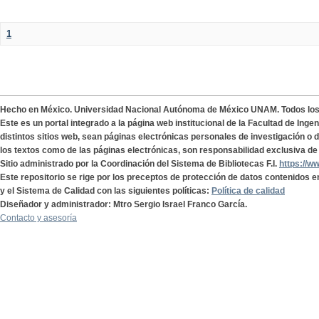
1
Hecho en México. Universidad Nacional Autónoma de México UNAM. Todos lo
Este es un portal integrado a la página web institucional de la Facultad de Ing
distintos sitios web, sean páginas electrónicas personales de investigación o de
los textos como de las páginas electrónicas, son responsabilidad exclusiva de 
Sitio administrado por la Coordinación del Sistema de Bibliotecas F.I.
https://w
Este repositorio se rige por los preceptos de protección de datos contenidos e
y el Sistema de Calidad con las siguientes políticas:
Política de calidad
Diseñador y administrador: Mtro Sergio Israel Franco García.
Contacto y asesoría