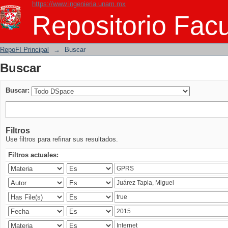
https://www.ingenieria.unam.mx
Buscar
Repositorio Facu
RepoFI Principal
→
Buscar
Buscar
Buscar:
Filtros
Use filtros para refinar sus resultados.
Filtros actuales: