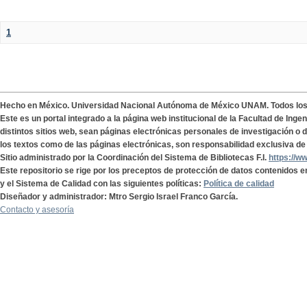
1
Hecho en México. Universidad Nacional Autónoma de México UNAM. Todos lo
Este es un portal integrado a la página web institucional de la Facultad de Ing
distintos sitios web, sean páginas electrónicas personales de investigación o de
los textos como de las páginas electrónicas, son responsabilidad exclusiva de 
Sitio administrado por la Coordinación del Sistema de Bibliotecas F.I.
https://w
Este repositorio se rige por los preceptos de protección de datos contenidos e
y el Sistema de Calidad con las siguientes políticas:
Política de calidad
Diseñador y administrador: Mtro Sergio Israel Franco García.
Contacto y asesoría