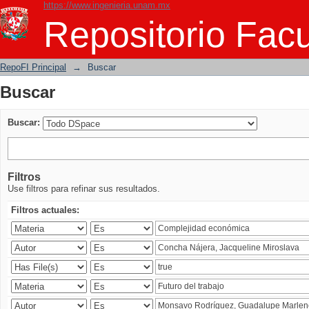
https://www.ingenieria.unam.mx
Buscar
Repositorio Facu
RepoFI Principal
→
Buscar
Buscar
Buscar:
Filtros
Use filtros para refinar sus resultados.
Filtros actuales: