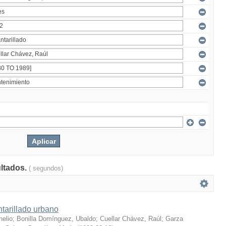
ultados.
( segundos)
tarillado urbano
nelio
;
Bonilla Domínguez, Ubaldo
;
Cuellar Chávez, Raúl
;
Garza