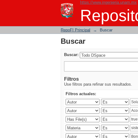
https://www.ingenieria.unam.mx
Buscar
Reposito
RepoFI Principal
→
Buscar
Buscar
Buscar:
Filtros
Use filtros para refinar sus resultados.
Filtros actuales: