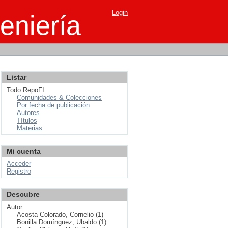
Login
eniería
Listar
Todo RepoFI
Comunidades & Colecciones
Por fecha de publicación
Autores
Títulos
Materias
Mi cuenta
Acceder
Registro
Descubre
Autor
Acosta Colorado, Cornelio (1)
Bonilla Domínguez, Ubaldo (1)