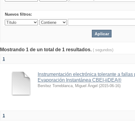
Nuevos filtros:
Mostrando 1 de un total de 1 resultados.
( segundos)
1
Instrumentación electrónica tolerante a fallas
Evaporación Instantánea CBEI-iiDEA®
Benítez Torreblanca, Miguel Ángel
(
2015-06-16
)
1