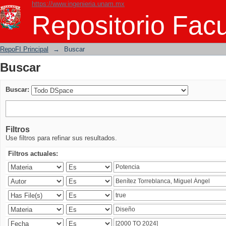
https://www.ingenieria.unam.mx
Buscar
Repositorio Facu
RepoFI Principal
→
Buscar
Buscar
Buscar:
Filtros
Use filtros para refinar sus resultados.
Filtros actuales: