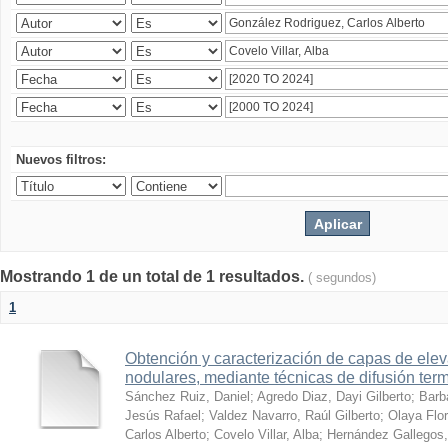
Nuevos filtros:
Mostrando 1 de un total de 1 resultados.
( segundos)
1
Obtención y caracterización de capas de ele
nodulares, mediante técnicas de difusión ter
Sánchez Ruiz, Daniel
;
Agredo Diaz, Dayi Gilberto
;
Barb
Jesús Rafael
;
Valdez Navarro, Raúl Gilberto
;
Olaya Flor
Carlos Alberto
;
Covelo Villar, Alba
;
Hernández Gallegos,