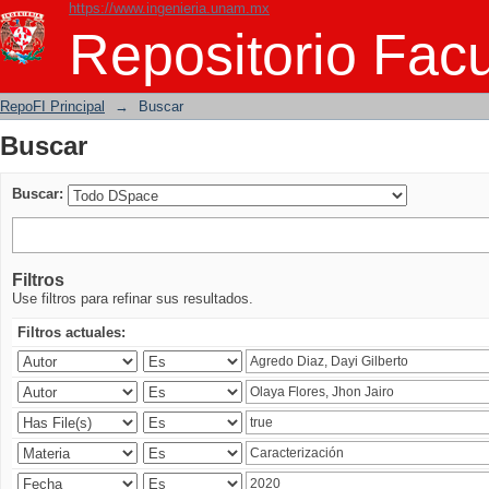
https://www.ingenieria.unam.mx
Buscar
Repositorio Facu
RepoFI Principal
→
Buscar
Buscar
Buscar:
Filtros
Use filtros para refinar sus resultados.
Filtros actuales: