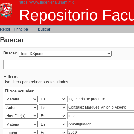
https://www.ingenieria.unam.mx
Buscar
Repositorio Facu
RepoFI Principal
→
Buscar
Buscar
Buscar:
Filtros
Use filtros para refinar sus resultados.
Filtros actuales: