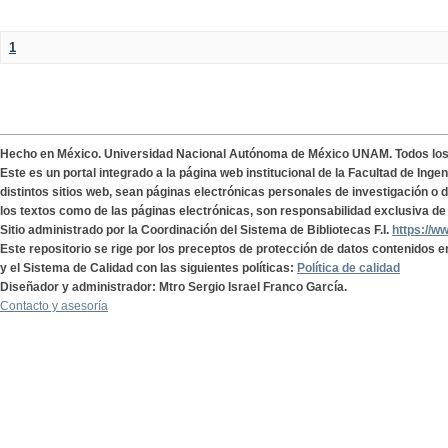
1
Hecho en México. Universidad Nacional Autónoma de México UNAM. Todos lo
Este es un portal integrado a la página web institucional de la Facultad de Ing
distintos sitios web, sean páginas electrónicas personales de investigación o de
los textos como de las páginas electrónicas, son responsabilidad exclusiva de 
Sitio administrado por la Coordinación del Sistema de Bibliotecas F.I.
https://w
Este repositorio se rige por los preceptos de protección de datos contenidos e
y el Sistema de Calidad con las siguientes políticas:
Política de calidad
Diseñador y administrador: Mtro Sergio Israel Franco García.
Contacto y asesoría