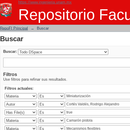
https://www.ingenieria.unam.mx
Buscar
Repositorio Facu
RepoFI Principal
→
Buscar
Buscar
Buscar:
Filtros
Use filtros para refinar sus resultados.
Filtros actuales: