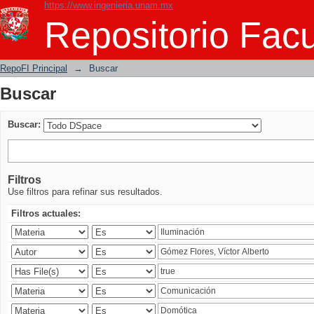
https://www.ingenieria.unam.mx
Buscar
Repositorio Facu
RepoFI Principal
→
Buscar
Buscar
Buscar:
Filtros
Use filtros para refinar sus resultados.
Filtros actuales: