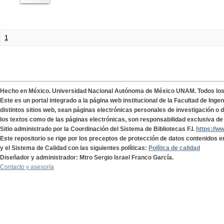
1
Hecho en México. Universidad Nacional Autónoma de México UNAM. Todos lo
Este es un portal integrado a la página web institucional de la Facultad de Ing
distintos sitios web, sean páginas electrónicas personales de investigación o de
los textos como de las páginas electrónicas, son responsabilidad exclusiva de 
Sitio administrado por la Coordinación del Sistema de Bibliotecas F.I.
https://w
Este repositorio se rige por los preceptos de protección de datos contenidos e
y el Sistema de Calidad con las siguientes políticas:
Política de calidad
Diseñador y administrador: Mtro Sergio Israel Franco García.
Contacto y asesoría