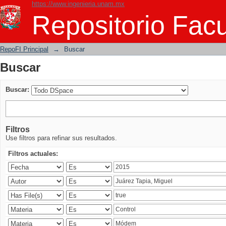
https://www.ingenieria.unam.mx
Buscar
Repositorio Facu
RepoFI Principal
→
Buscar
Buscar
Buscar:
Filtros
Use filtros para refinar sus resultados.
Filtros actuales: