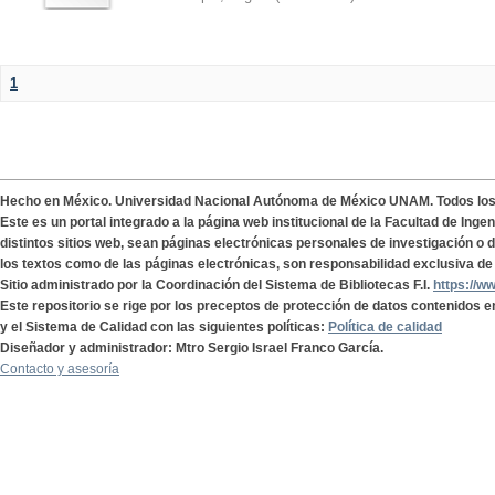
1
Hecho en México. Universidad Nacional Autónoma de México UNAM. Todos lo
Este es un portal integrado a la página web institucional de la Facultad de Ing
distintos sitios web, sean páginas electrónicas personales de investigación o de
los textos como de las páginas electrónicas, son responsabilidad exclusiva de 
Sitio administrado por la Coordinación del Sistema de Bibliotecas F.I.
https://w
Este repositorio se rige por los preceptos de protección de datos contenidos e
y el Sistema de Calidad con las siguientes políticas:
Política de calidad
Diseñador y administrador: Mtro Sergio Israel Franco García.
Contacto y asesoría