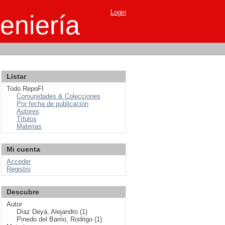
Login
eniería
Listar
Todo RepoFI
Comunidades & Colecciones
Por fecha de publicación
Autores
Títulos
Materias
Mi cuenta
Acceder
Registro
Descubre
Autor
Díaz Deyá, Alejandro (1)
Pinedo del Barrio, Rodrigo (1)