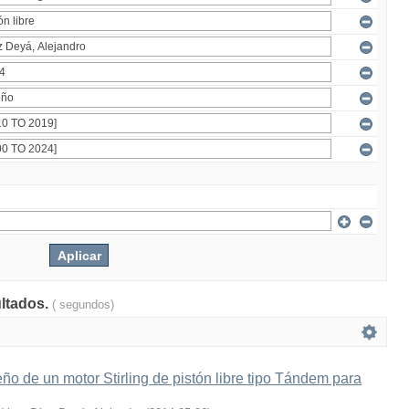
ultados.
( segundos)
ño de un motor Stirling de pistón libre tipo Tándem para