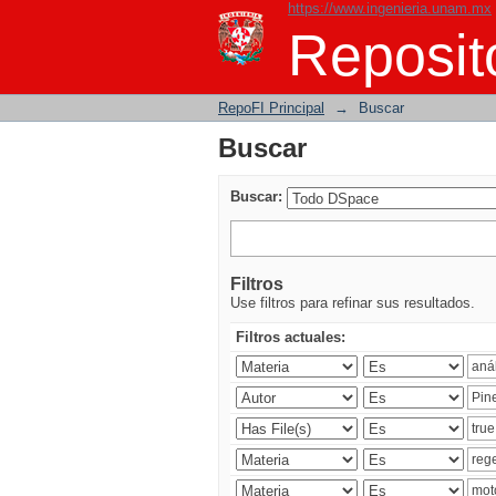
https://www.ingenieria.unam.mx
Buscar
Reposito
RepoFI Principal
→
Buscar
Buscar
Buscar:
Filtros
Use filtros para refinar sus resultados.
Filtros actuales: