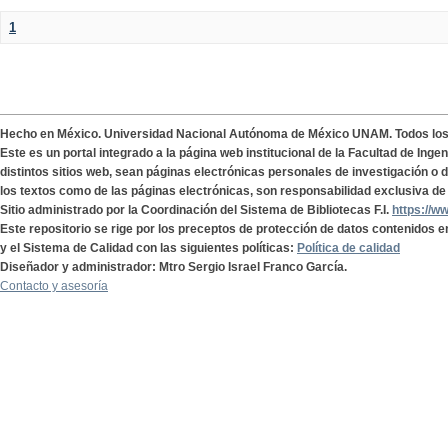
1
Hecho en México. Universidad Nacional Autónoma de México UNAM. Todos lo
Este es un portal integrado a la página web institucional de la Facultad de Ing
distintos sitios web, sean páginas electrónicas personales de investigación o de
los textos como de las páginas electrónicas, son responsabilidad exclusiva de 
Sitio administrado por la Coordinación del Sistema de Bibliotecas F.I.
https://w
Este repositorio se rige por los preceptos de protección de datos contenidos e
y el Sistema de Calidad con las siguientes políticas:
Política de calidad
Diseñador y administrador: Mtro Sergio Israel Franco García.
Contacto y asesoría