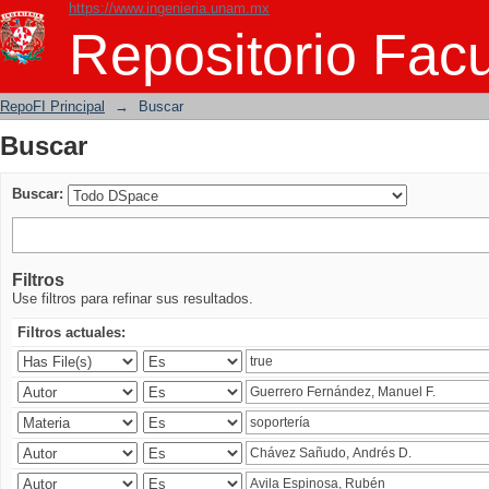
https://www.ingenieria.unam.mx
Buscar
Repositorio Facu
RepoFI Principal
→
Buscar
Buscar
Buscar:
Filtros
Use filtros para refinar sus resultados.
Filtros actuales: