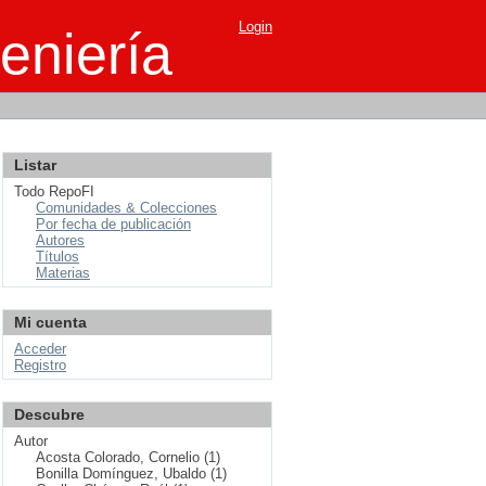
Login
eniería
Listar
Todo RepoFI
Comunidades & Colecciones
Por fecha de publicación
Autores
Títulos
Materias
Mi cuenta
Acceder
Registro
Descubre
Autor
Acosta Colorado, Cornelio (1)
Bonilla Domínguez, Ubaldo (1)