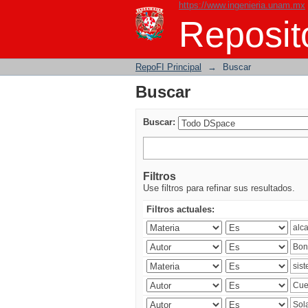
https://www.ingenieria.unam.mx
Buscar
Reposito
RepoFI Principal
→
Buscar
Buscar
Buscar:
Filtros
Use filtros para refinar sus resultados.
Filtros actuales: