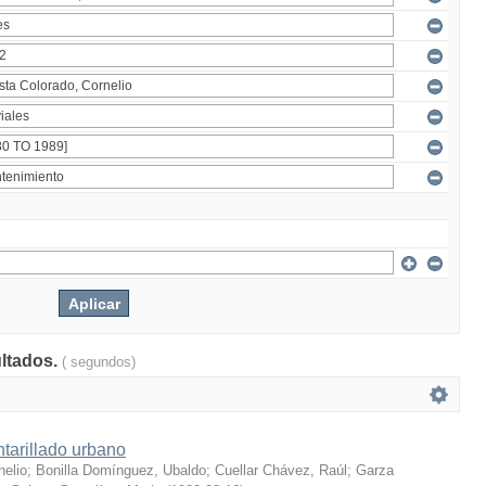
ultados.
( segundos)
tarillado urbano
nelio
;
Bonilla Domínguez, Ubaldo
;
Cuellar Chávez, Raúl
;
Garza