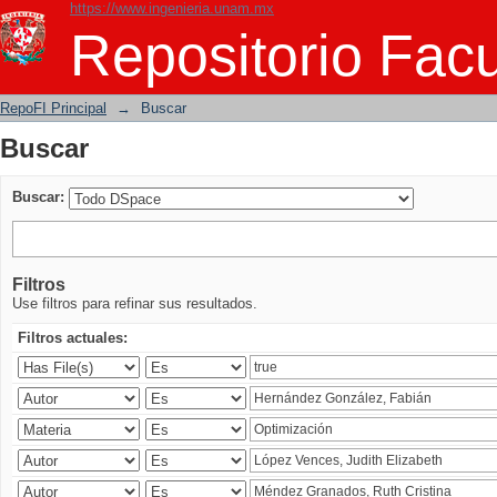
https://www.ingenieria.unam.mx
Buscar
Repositorio Facu
RepoFI Principal
→
Buscar
Buscar
Buscar:
Filtros
Use filtros para refinar sus resultados.
Filtros actuales: