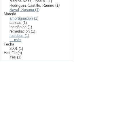
Medina Ross, José A. (1)
Rodríguez Castillo, Ramiro (1)
Saval, Susana (1)
Materia
amortiguación (1)
calidad (1)
inorgánica (1)
remediación (1)
residuos (1)
... más
Fecha
2001 (1)
Has File(s)
Yes (1)