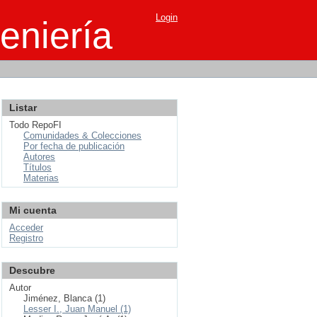
Login
eniería
Listar
Todo RepoFI
Comunidades & Colecciones
Por fecha de publicación
Autores
Títulos
Materias
Mi cuenta
Acceder
Registro
Descubre
Autor
Jiménez, Blanca (1)
Lesser I., Juan Manuel (1)