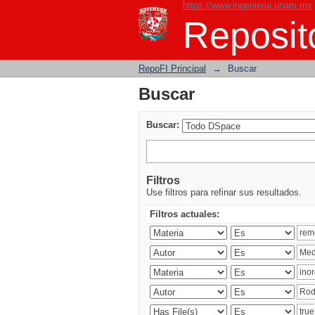
https://www.ingenieria.unam.mx
Buscar
Reposito
RepoFI Principal
→
Buscar
Buscar
Buscar:
Filtros
Use filtros para refinar sus resultados.
Filtros actuales: