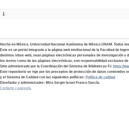
1
Hecho en México. Universidad Nacional Autónoma de México UNAM. Todos lo
Este es un portal integrado a la página web institucional de la Facultad de Ing
distintos sitios web, sean páginas electrónicas personales de investigación o de
los textos como de las páginas electrónicas, son responsabilidad exclusiva de 
Sitio administrado por la Coordinación del Sistema de Bibliotecas F.I.
https://w
Este repositorio se rige por los preceptos de protección de datos contenidos e
y el Sistema de Calidad con las siguientes políticas:
Política de calidad
Diseñador y administrador: Mtro Sergio Israel Franco García.
Contacto y asesoría