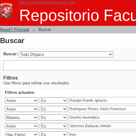
https://www.ingenieria.unam.mx
Buscar
Repositorio Facu
RepoFI Principal
→
Buscar
Buscar
Buscar:
Filtros
Use filtros para refinar sus resultados.
Filtros actuales: