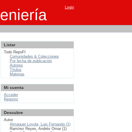
Login
eniería
Listar
Todo RepoFI
Comunidades & Colecciones
Por fecha de publicación
Autores
Títulos
Materias
Mi cuenta
Acceder
Registro
Descubre
Autor
Almaguer Loyola, Luis Fernando (1)
Ramírez Reyes, Andrés Omar (1)