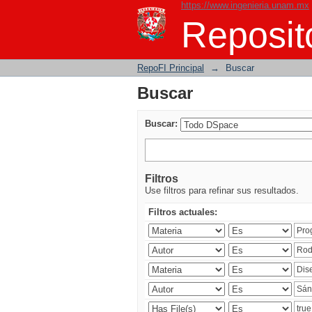
https://www.ingenieria.unam.mx
Buscar
Reposito
RepoFI Principal
→
Buscar
Buscar
Buscar:
Filtros
Use filtros para refinar sus resultados.
Filtros actuales: