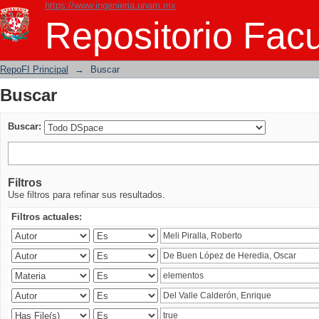
https://www.ingenieria.unam.mx
Buscar
Repositorio Facu
RepoFI Principal
→
Buscar
Buscar
Buscar:
Filtros
Use filtros para refinar sus resultados.
Filtros actuales: