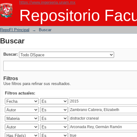
https://www.ingenieria.unam.mx
Buscar
Repositorio Facu
RepoFI Principal
→
Buscar
Buscar
Buscar:
Filtros
Use filtros para refinar sus resultados.
Filtros actuales: