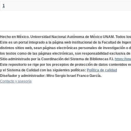
1
Hecho en México. Universidad Nacional Autónoma de México UNAM. Todos lo
Este es un portal integrado a la página web institucional de la Facultad de Ing
distintos sitios web, sean páginas electrónicas personales de investigación o de
los textos como de las páginas electrónicas, son responsabilidad exclusiva de 
Sitio administrado por la Coordinación del Sistema de Bibliotecas F.I.
https://w
Este repositorio se rige por los preceptos de protección de datos contenidos e
y el Sistema de Calidad con las siguientes políticas:
Política de calidad
Diseñador y administrador: Mtro Sergio Israel Franco García.
Contacto y asesoría