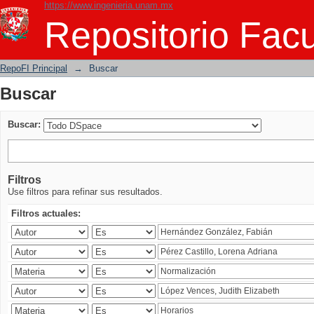
https://www.ingenieria.unam.mx
Buscar
Repositorio Facu
RepoFI Principal
→
Buscar
Buscar
Buscar:
Filtros
Use filtros para refinar sus resultados.
Filtros actuales: