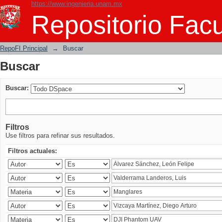
https://www.ingenieria.unam.mx
Buscar
Repositorio Facu
RepoFI Principal
→
Buscar
Buscar
Buscar:
Filtros
Use filtros para refinar sus resultados.
Filtros actuales: