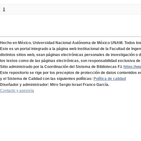
1
Hecho en México. Universidad Nacional Autónoma de México UNAM. Todos lo
Este es un portal integrado a la página web institucional de la Facultad de Ing
distintos sitios web, sean páginas electrónicas personales de investigación o de
los textos como de las páginas electrónicas, son responsabilidad exclusiva de 
Sitio administrado por la Coordinación del Sistema de Bibliotecas F.I.
https://w
Este repositorio se rige por los preceptos de protección de datos contenidos e
y el Sistema de Calidad con las siguientes políticas:
Política de calidad
Diseñador y administrador: Mtro Sergio Israel Franco García.
Contacto y asesoría