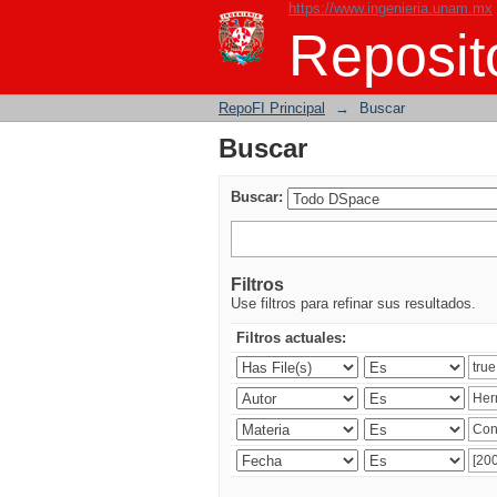
https://www.ingenieria.unam.mx
Buscar
Reposito
RepoFI Principal
→
Buscar
Buscar
Buscar:
Filtros
Use filtros para refinar sus resultados.
Filtros actuales: