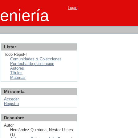
Login
eniería
Listar
Todo RepoFI
Comunidades & Colecciones
Por fecha de publicación
Autores
Títulos
Materias
Mi cuenta
Acceder
Registro
Descubre
Autor
Hernández Quintana, Néstor Ulises
(1)