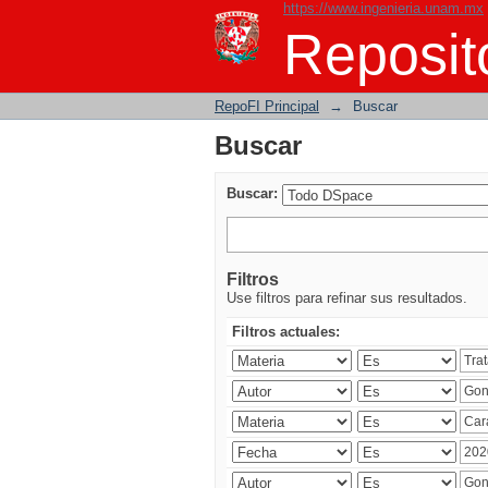
https://www.ingenieria.unam.mx
Buscar
Reposito
RepoFI Principal
→
Buscar
Buscar
Buscar:
Filtros
Use filtros para refinar sus resultados.
Filtros actuales: