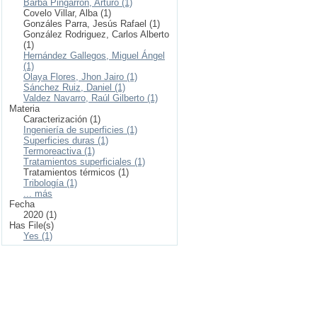
Barba Pingarrón, Arturo (1)
Covelo Villar, Alba (1)
Gonzáles Parra, Jesús Rafael (1)
González Rodriguez, Carlos Alberto
(1)
Hernández Gallegos, Miguel Ángel
(1)
Olaya Flores, Jhon Jairo (1)
Sánchez Ruiz, Daniel (1)
Valdez Navarro, Raúl Gilberto (1)
Materia
Caracterización (1)
Ingeniería de superficies (1)
Superficies duras (1)
Termoreactiva (1)
Tratamientos superficiales (1)
Tratamientos térmicos (1)
Tribología (1)
... más
Fecha
2020 (1)
Has File(s)
Yes (1)