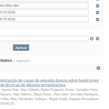
ultados.
( segundos)
terización de capas de elevada dureza sobre fundiciones
te técnicas de difusión termorreactiva
;
Agredo Diaz, Dayi Gilberto
;
Barba Pingarrón, Arturo
;
Gonzáles Parra,
Navarro, Raúl Gilberto
;
Olaya Flores, Jhon Jairo
;
González Rodriguez,
 Villar, Alba
;
Hernández Gallegos, Miguel Ángel
;
Angarita Moncaleano,
020-04-27
)