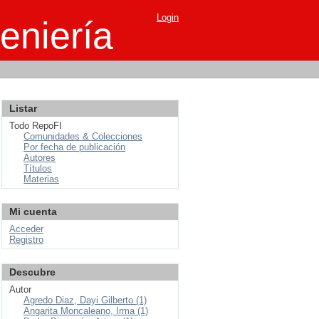
Login
eniería
Listar
Todo RepoFI
Comunidades & Colecciones
Por fecha de publicación
Autores
Títulos
Materias
Mi cuenta
Acceder
Registro
Descubre
Autor
Agredo Diaz, Dayi Gilberto (1)
Angarita Moncaleano, Irma (1)