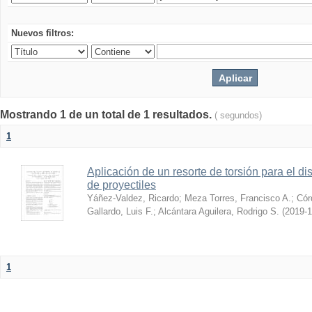
Nuevos filtros:
Mostrando 1 de un total de 1 resultados.
( segundos)
1
Aplicación de un resorte de torsión para el 
de proyectiles
Yáñez-Valdez, Ricardo
;
Meza Torres, Francisco A.
;
Cór
Gallardo, Luis F.
;
Alcántara Aguilera, Rodrigo S.
(
2019-1
1