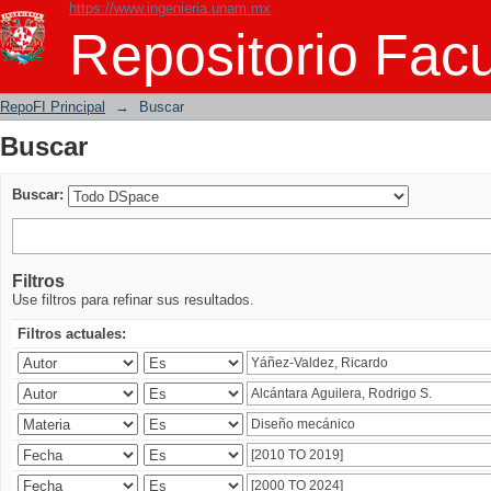
https://www.ingenieria.unam.mx
Buscar
Repositorio Facu
RepoFI Principal
→
Buscar
Buscar
Buscar:
Filtros
Use filtros para refinar sus resultados.
Filtros actuales: