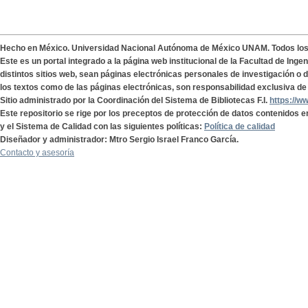
Hecho en México. Universidad Nacional Autónoma de México UNAM. Todos lo
Este es un portal integrado a la página web institucional de la Facultad de Ing
distintos sitios web, sean páginas electrónicas personales de investigación o de
los textos como de las páginas electrónicas, son responsabilidad exclusiva de 
Sitio administrado por la Coordinación del Sistema de Bibliotecas F.I.
https://w
Este repositorio se rige por los preceptos de protección de datos contenidos e
y el Sistema de Calidad con las siguientes políticas:
Política de calidad
Diseñador y administrador: Mtro Sergio Israel Franco García.
Contacto y asesoría