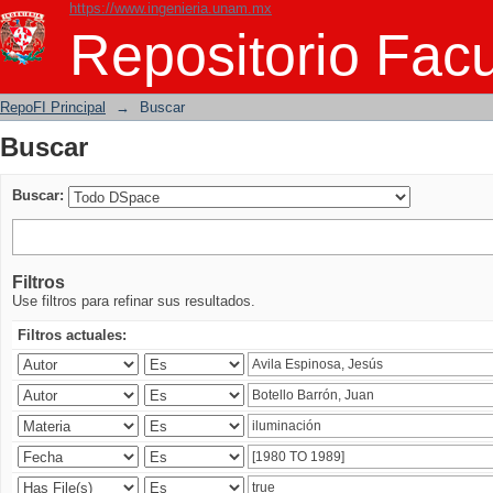
https://www.ingenieria.unam.mx
Buscar
Repositorio Facu
RepoFI Principal
→
Buscar
Buscar
Buscar:
Filtros
Use filtros para refinar sus resultados.
Filtros actuales: