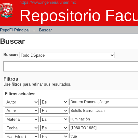
https://www.ingenieria.unam.mx
Buscar
Repositorio Facu
RepoFI Principal
→
Buscar
Buscar
Buscar:
Filtros
Use filtros para refinar sus resultados.
Filtros actuales: