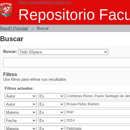
https://www.ingenieria.unam.mx
Buscar
Repositorio Facu
RepoFI Principal
→
Buscar
Buscar
Buscar:
Filtros
Use filtros para refinar sus resultados.
Filtros actuales: