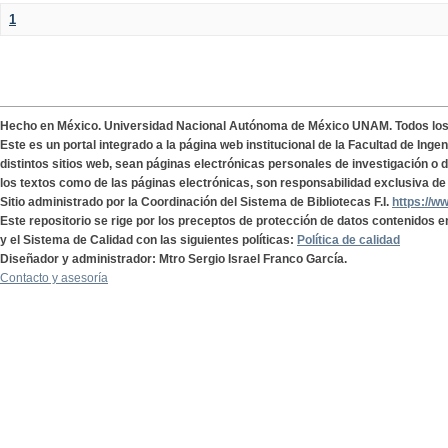
1
Hecho en México. Universidad Nacional Autónoma de México UNAM. Todos lo
Este es un portal integrado a la página web institucional de la Facultad de Ing
distintos sitios web, sean páginas electrónicas personales de investigación o de
los textos como de las páginas electrónicas, son responsabilidad exclusiva de 
Sitio administrado por la Coordinación del Sistema de Bibliotecas F.I.
https://w
Este repositorio se rige por los preceptos de protección de datos contenidos e
y el Sistema de Calidad con las siguientes políticas:
Política de calidad
Diseñador y administrador: Mtro Sergio Israel Franco García.
Contacto y asesoría