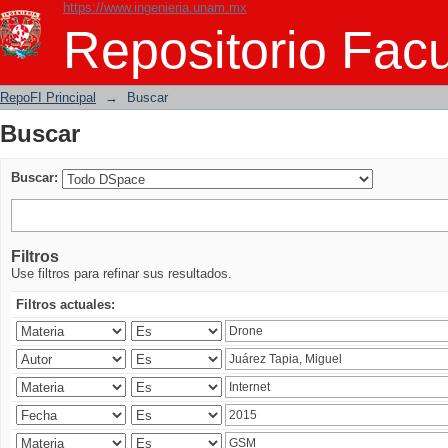
https://www.ingenieria.unam.mx
Buscar
Repositorio Facu
RepoFI Principal
→
Buscar
Buscar
Buscar:
Filtros
Use filtros para refinar sus resultados.
Filtros actuales: