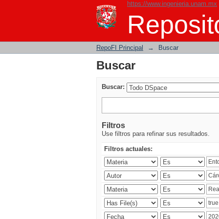
https://www.ingenieria.unam.mx
Buscar
Reposito
RepoFI Principal
→
Buscar
Buscar
Buscar:
Filtros
Use filtros para refinar sus resultados.
Filtros actuales: