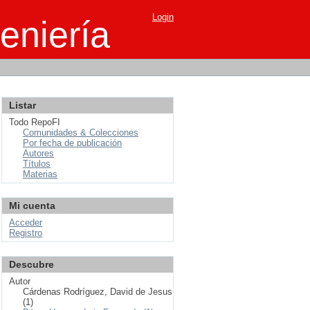
Login
eniería
Listar
Todo RepoFI
Comunidades & Colecciones
Por fecha de publicación
Autores
Títulos
Materias
Mi cuenta
Acceder
Registro
Descubre
Autor
Cárdenas Rodríguez, David de Jesus
(1)