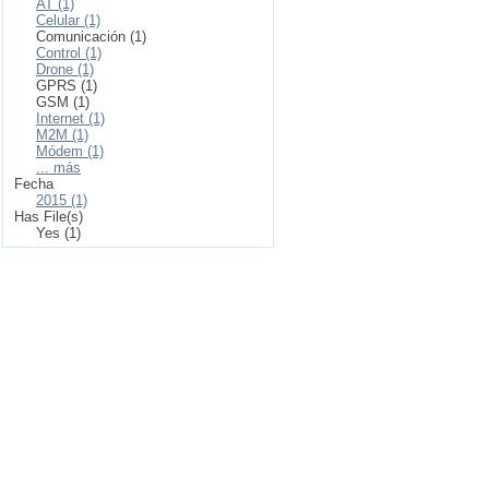
AT (1)
Celular (1)
Comunicación (1)
Control (1)
Drone (1)
GPRS (1)
GSM (1)
Internet (1)
M2M (1)
Módem (1)
... más
Fecha
2015 (1)
Has File(s)
Yes (1)