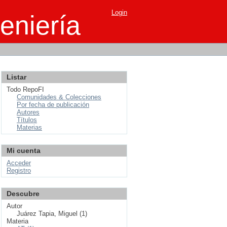
Login
eniería
Listar
Todo RepoFI
Comunidades & Colecciones
Por fecha de publicación
Autores
Títulos
Materias
Mi cuenta
Acceder
Registro
Descubre
Autor
Juárez Tapia, Miguel (1)
Materia