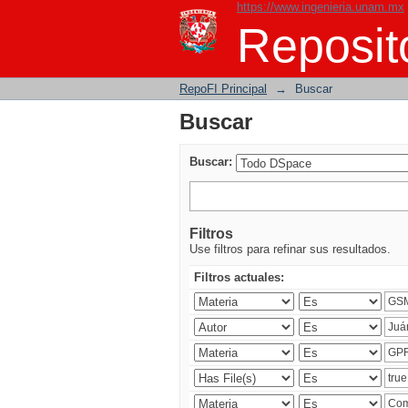
https://www.ingenieria.unam.mx
Buscar
Reposito
RepoFI Principal
→
Buscar
Buscar
Buscar:
Filtros
Use filtros para refinar sus resultados.
Filtros actuales: