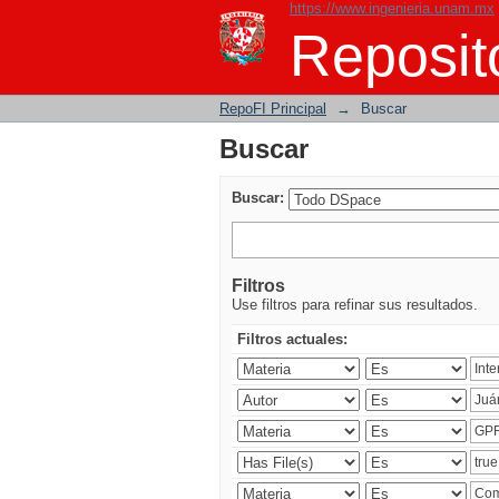
https://www.ingenieria.unam.mx
Buscar
Reposito
RepoFI Principal
→
Buscar
Buscar
Buscar:
Filtros
Use filtros para refinar sus resultados.
Filtros actuales: