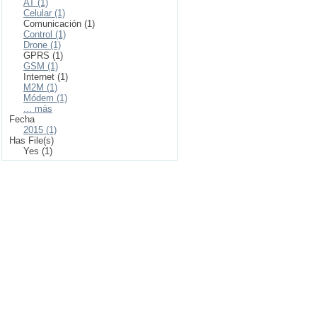
AT (1)
Celular (1)
Comunicación (1)
Control (1)
Drone (1)
GPRS (1)
GSM (1)
Internet (1)
M2M (1)
Módem (1)
... más
Fecha
2015 (1)
Has File(s)
Yes (1)