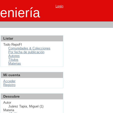
Login
eniería
Listar
Todo RepoFI
Comunidades & Colecciones
Por fecha de publicación
Autores
Títulos
Materias
Mi cuenta
Acceder
Registro
Descubre
Autor
Juárez Tapia, Miguel (1)
Materia