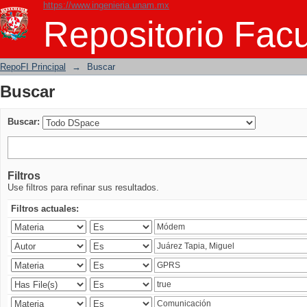
https://www.ingenieria.unam.mx
Buscar
Repositorio Facu
RepoFI Principal
→
Buscar
Buscar
Buscar:
Filtros
Use filtros para refinar sus resultados.
Filtros actuales: