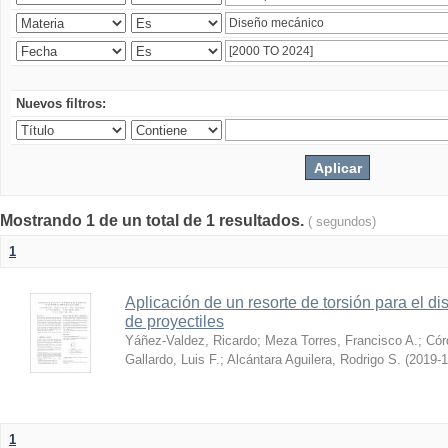
Nuevos filtros:
Mostrando 1 de un total de 1 resultados.
( segundos)
1
Aplicación de un resorte de torsión para el 
de proyectiles
Yáñez-Valdez, Ricardo
;
Meza Torres, Francisco A.
;
Cór
Gallardo, Luis F.
;
Alcántara Aguilera, Rodrigo S.
(
2019-1
1