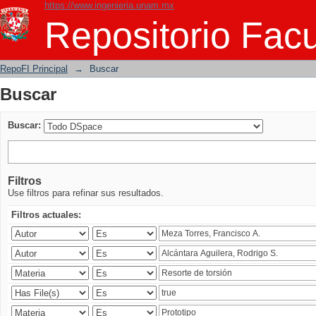
https://www.ingenieria.unam.mx
Buscar
Repositorio Facu
RepoFI Principal
→
Buscar
Buscar
Buscar:
Filtros
Use filtros para refinar sus resultados.
Filtros actuales: