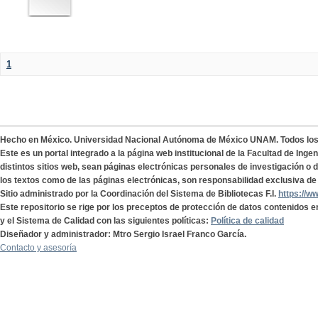
1
Hecho en México. Universidad Nacional Autónoma de México UNAM. Todos lo
Este es un portal integrado a la página web institucional de la Facultad de Ing
distintos sitios web, sean páginas electrónicas personales de investigación o de
los textos como de las páginas electrónicas, son responsabilidad exclusiva de 
Sitio administrado por la Coordinación del Sistema de Bibliotecas F.I.
https://w
Este repositorio se rige por los preceptos de protección de datos contenidos e
y el Sistema de Calidad con las siguientes políticas:
Política de calidad
Diseñador y administrador: Mtro Sergio Israel Franco García.
Contacto y asesoría