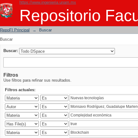
https://www.ingenieria.unam.mx
Buscar
Repositorio Facu
RepoFI Principal
→
Buscar
Buscar
Buscar:
Filtros
Use filtros para refinar sus resultados.
Filtros actuales: