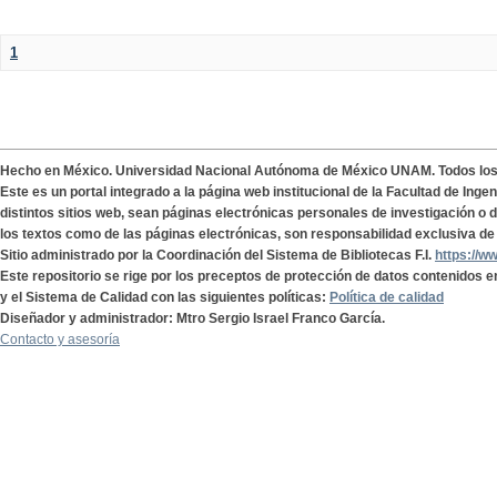
1
Hecho en México. Universidad Nacional Autónoma de México UNAM. Todos lo
Este es un portal integrado a la página web institucional de la Facultad de Ing
distintos sitios web, sean páginas electrónicas personales de investigación o de
los textos como de las páginas electrónicas, son responsabilidad exclusiva de 
Sitio administrado por la Coordinación del Sistema de Bibliotecas F.I.
https://w
Este repositorio se rige por los preceptos de protección de datos contenidos e
y el Sistema de Calidad con las siguientes políticas:
Política de calidad
Diseñador y administrador: Mtro Sergio Israel Franco García.
Contacto y asesoría