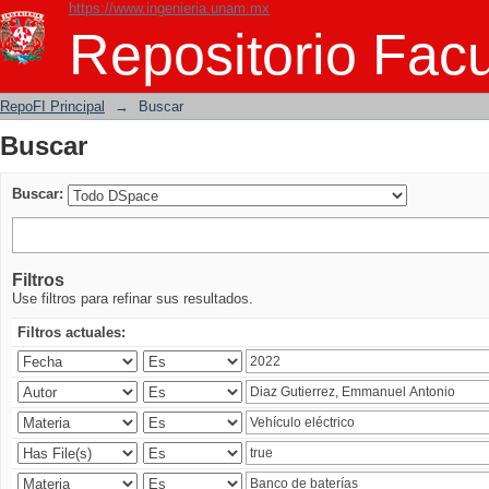
https://www.ingenieria.unam.mx
Buscar
Repositorio Facu
RepoFI Principal
→
Buscar
Buscar
Buscar:
Filtros
Use filtros para refinar sus resultados.
Filtros actuales: