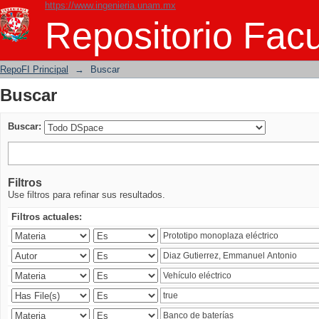
https://www.ingenieria.unam.mx
Buscar
Repositorio Facu
RepoFI Principal
→
Buscar
Buscar
Buscar:
Filtros
Use filtros para refinar sus resultados.
Filtros actuales: