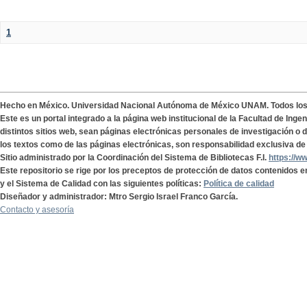
1
Hecho en México. Universidad Nacional Autónoma de México UNAM. Todos lo
Este es un portal integrado a la página web institucional de la Facultad de Ing
distintos sitios web, sean páginas electrónicas personales de investigación o de
los textos como de las páginas electrónicas, son responsabilidad exclusiva de 
Sitio administrado por la Coordinación del Sistema de Bibliotecas F.I.
https://w
Este repositorio se rige por los preceptos de protección de datos contenidos e
y el Sistema de Calidad con las siguientes políticas:
Política de calidad
Diseñador y administrador: Mtro Sergio Israel Franco García.
Contacto y asesoría