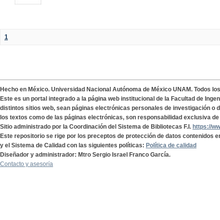
1
Hecho en México. Universidad Nacional Autónoma de México UNAM. Todos lo
Este es un portal integrado a la página web institucional de la Facultad de Ing
distintos sitios web, sean páginas electrónicas personales de investigación o de
los textos como de las páginas electrónicas, son responsabilidad exclusiva de 
Sitio administrado por la Coordinación del Sistema de Bibliotecas F.I.
https://w
Este repositorio se rige por los preceptos de protección de datos contenidos e
y el Sistema de Calidad con las siguientes políticas:
Política de calidad
Diseñador y administrador: Mtro Sergio Israel Franco García.
Contacto y asesoría