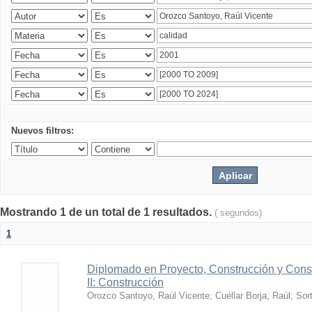
Nuevos filtros:
Mostrando 1 de un total de 1 resultados.
( segundos)
1
Diplomado en Proyecto, Construcción y Cons
II: Construcción
Orozco Santoyo, Raúl Vicente
;
Cuéllar Borja, Raúl
;
Sor