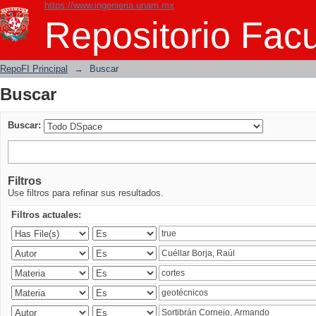
https://www.ingenieria.unam.mx
Buscar
Repositorio Facu
RepoFI Principal
→
Buscar
Buscar
Buscar:
Filtros
Use filtros para refinar sus resultados.
Filtros actuales: