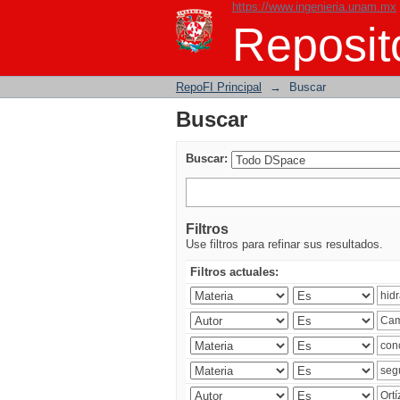
https://www.ingenieria.unam.mx
Buscar
Reposito
RepoFI Principal
→
Buscar
Buscar
Buscar:
Filtros
Use filtros para refinar sus resultados.
Filtros actuales: