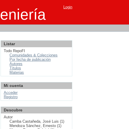
Login
eniería
Listar
Todo RepoFI
Comunidades & Colecciones
Por fecha de publicación
Autores
Títulos
Materias
Mi cuenta
Acceder
Registro
Descubre
Autor
Camba Castañeda, José Luis (1)
Mendoza Sánchez, Ernesto (1)