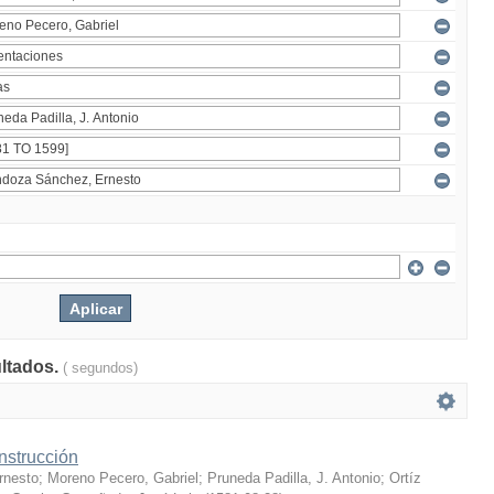
ultados.
( segundos)
nstrucción
rnesto
;
Moreno Pecero, Gabriel
;
Pruneda Padilla, J. Antonio
;
Ortíz