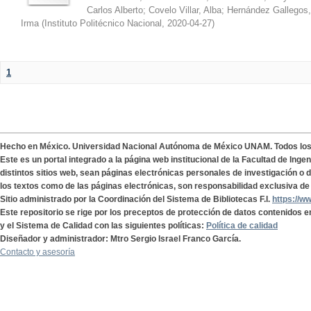
Carlos Alberto
;
Covelo Villar, Alba
;
Hernández Gallegos,
Irma
(
Instituto Politécnico Nacional
,
2020-04-27
)
1
Hecho en México. Universidad Nacional Autónoma de México UNAM. Todos lo
Este es un portal integrado a la página web institucional de la Facultad de Ing
distintos sitios web, sean páginas electrónicas personales de investigación o de
los textos como de las páginas electrónicas, son responsabilidad exclusiva de 
Sitio administrado por la Coordinación del Sistema de Bibliotecas F.I.
https://w
Este repositorio se rige por los preceptos de protección de datos contenidos e
y el Sistema de Calidad con las siguientes políticas:
Política de calidad
Diseñador y administrador: Mtro Sergio Israel Franco García.
Contacto y asesoría