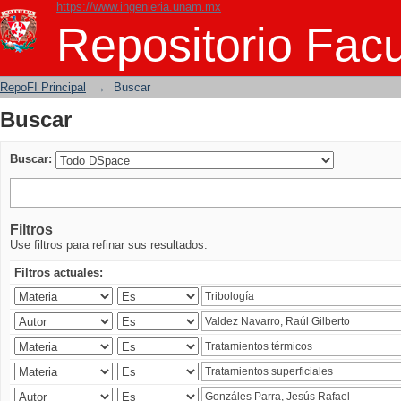
https://www.ingenieria.unam.mx
Buscar
Repositorio Facu
RepoFI Principal
→
Buscar
Buscar
Buscar:
Filtros
Use filtros para refinar sus resultados.
Filtros actuales: