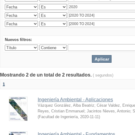
Nuevos filtros:
Mostrando 2 de un total de 2 resultados.
( segundos)
1
Ingeniería Ambiental - Aplicaciones
Vázquez González, Alba Beatriz
;
César Valdez, Enriqu
Reyes, Cristian Emmanuel
;
Jacintos Nieves, Antonio
;
S
(
Facultad de Ingeniería
,
2020-11-11
)
Ingeniería Ambiental - Fundamentos