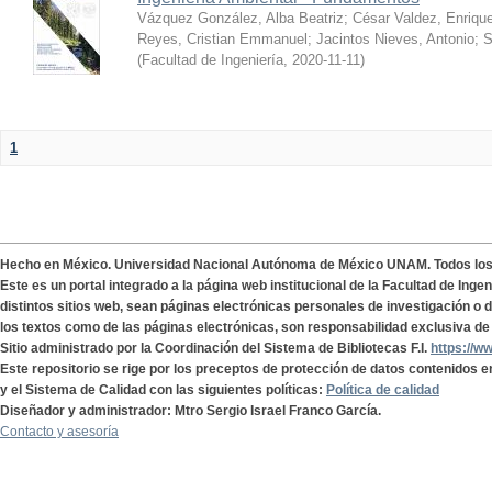
Vázquez González, Alba Beatriz
;
César Valdez, Enriqu
Reyes, Cristian Emmanuel
;
Jacintos Nieves, Antonio
;
S
(
Facultad de Ingeniería
,
2020-11-11
)
1
Hecho en México. Universidad Nacional Autónoma de México UNAM. Todos lo
Este es un portal integrado a la página web institucional de la Facultad de Ing
distintos sitios web, sean páginas electrónicas personales de investigación o de
los textos como de las páginas electrónicas, son responsabilidad exclusiva de 
Sitio administrado por la Coordinación del Sistema de Bibliotecas F.I.
https://w
Este repositorio se rige por los preceptos de protección de datos contenidos e
y el Sistema de Calidad con las siguientes políticas:
Política de calidad
Diseñador y administrador: Mtro Sergio Israel Franco García.
Contacto y asesoría