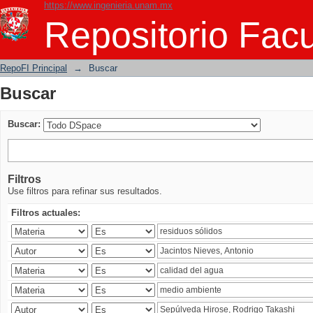
https://www.ingenieria.unam.mx
Buscar
Repositorio Facu
RepoFI Principal
→
Buscar
Buscar
Buscar:
Filtros
Use filtros para refinar sus resultados.
Filtros actuales: