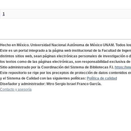
1
Hecho en México. Universidad Nacional Autónoma de México UNAM. Todos lo
Este es un portal integrado a la página web institucional de la Facultad de Ing
distintos sitios web, sean páginas electrónicas personales de investigación o de
los textos como de las páginas electrónicas, son responsabilidad exclusiva de 
Sitio administrado por la Coordinación del Sistema de Bibliotecas F.I.
https://w
Este repositorio se rige por los preceptos de protección de datos contenidos e
y el Sistema de Calidad con las siguientes políticas:
Política de calidad
Diseñador y administrador: Mtro Sergio Israel Franco García.
Contacto y asesoría