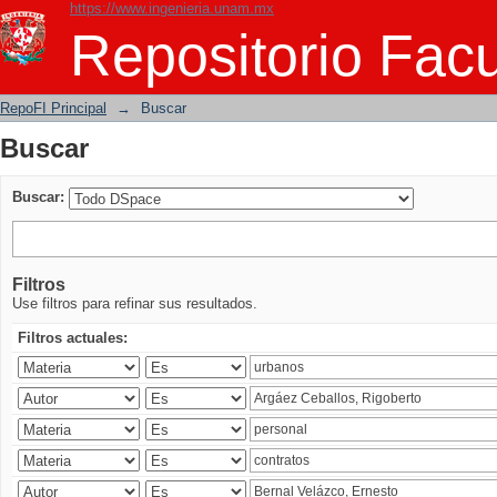
https://www.ingenieria.unam.mx
Buscar
Repositorio Facu
RepoFI Principal
→
Buscar
Buscar
Buscar:
Filtros
Use filtros para refinar sus resultados.
Filtros actuales: