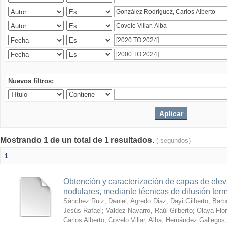
Nuevos filtros:
Mostrando 1 de un total de 1 resultados.
( segundos)
1
Obtención y caracterización de capas de ele
nodulares, mediante técnicas de difusión ter
Sánchez Ruiz, Daniel
;
Agredo Diaz, Dayi Gilberto
;
Barb
Jesús Rafael
;
Valdez Navarro, Raúl Gilberto
;
Olaya Flor
Carlos Alberto
;
Covelo Villar, Alba
;
Hernández Gallegos,