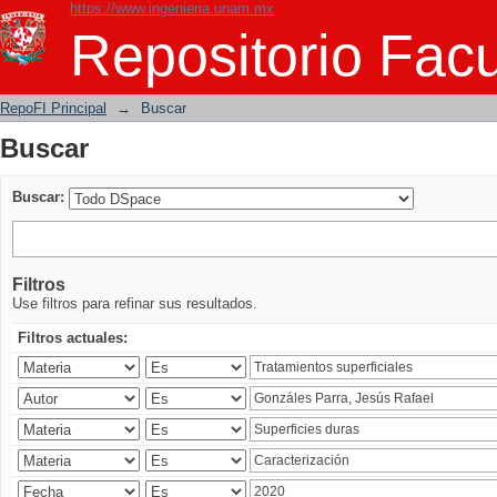
https://www.ingenieria.unam.mx
Buscar
Repositorio Facu
RepoFI Principal
→
Buscar
Buscar
Buscar:
Filtros
Use filtros para refinar sus resultados.
Filtros actuales: