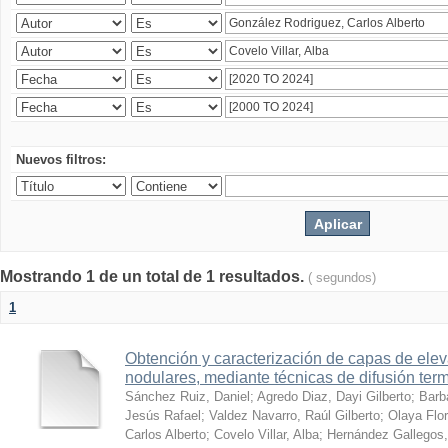
Nuevos filtros:
Mostrando 1 de un total de 1 resultados.
( segundos)
1
Obtención y caracterización de capas de ele
nodulares, mediante técnicas de difusión ter
Sánchez Ruiz, Daniel
;
Agredo Diaz, Dayi Gilberto
;
Barb
Jesús Rafael
;
Valdez Navarro, Raúl Gilberto
;
Olaya Flor
Carlos Alberto
;
Covelo Villar, Alba
;
Hernández Gallegos,