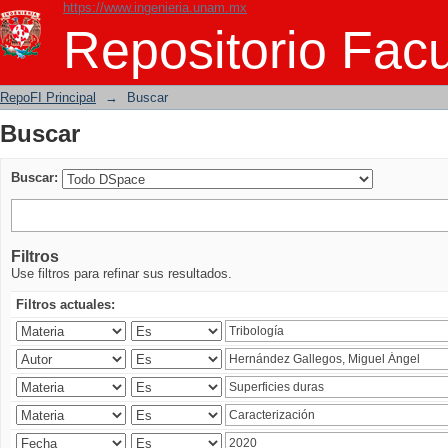
https://www.ingenieria.unam.mx
Buscar
Repositorio Facu
RepoFI Principal
→
Buscar
Buscar
Buscar:
Filtros
Use filtros para refinar sus resultados.
Filtros actuales: