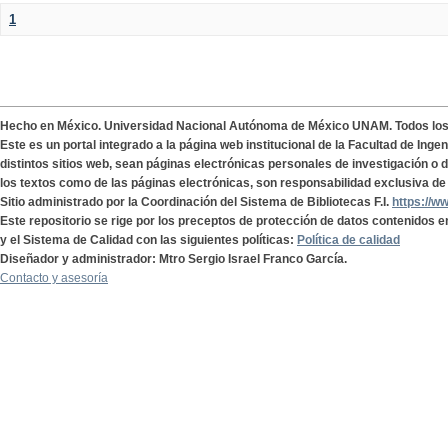
1
Hecho en México. Universidad Nacional Autónoma de México UNAM. Todos lo
Este es un portal integrado a la página web institucional de la Facultad de Ing
distintos sitios web, sean páginas electrónicas personales de investigación o de
los textos como de las páginas electrónicas, son responsabilidad exclusiva de 
Sitio administrado por la Coordinación del Sistema de Bibliotecas F.I.
https://w
Este repositorio se rige por los preceptos de protección de datos contenidos e
y el Sistema de Calidad con las siguientes políticas:
Política de calidad
Diseñador y administrador: Mtro Sergio Israel Franco García.
Contacto y asesoría