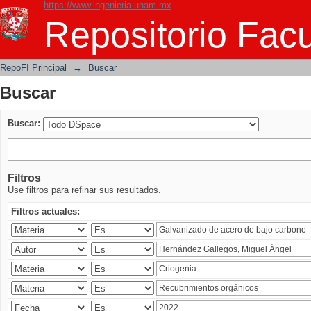
https://www.ingenieria.unam.mx
Buscar
Repositorio Facu
RepoFI Principal
→
Buscar
Buscar
Buscar:
Filtros
Use filtros para refinar sus resultados.
Filtros actuales: