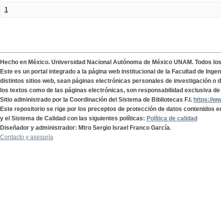
1
Hecho en México. Universidad Nacional Autónoma de México UNAM. Todos lo
Este es un portal integrado a la página web institucional de la Facultad de Ing
distintos sitios web, sean páginas electrónicas personales de investigación o de
los textos como de las páginas electrónicas, son responsabilidad exclusiva de 
Sitio administrado por la Coordinación del Sistema de Bibliotecas F.I.
https://w
Este repositorio se rige por los preceptos de protección de datos contenidos e
y el Sistema de Calidad con las siguientes políticas:
Política de calidad
Diseñador y administrador: Mtro Sergio Israel Franco García.
Contacto y asesoría